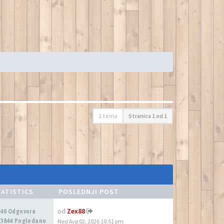
1 tema
Stranica
1
od
1
TATISTICS
POSLEDNJI POST
od
Zex88
640 Odgovora
13844 Pogledano
Ned Avg 02, 2026 10:51 pm