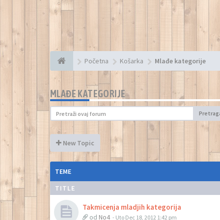
Početna
Košarka
Mlađe kategorije
MLAĐE KATEGORIJE
Pretrag
New Topic
TEME
TITLE
Takmicenja mladjih kategorija
od
No4
- Uto Dec 18, 2012 1:42 pm