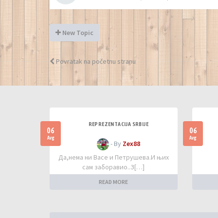
New Topic
Povratak na početnu stranu
REPREZENTACIJA SRBIJE
06
06
Avg
Avg
- By
Zex88
Да,нема ни Васе и Петрушева.И њих
сам заборавио..З[…]
READ MORE