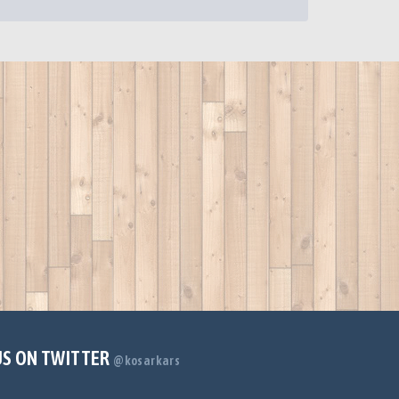
US ON TWITTER
@kosarkars