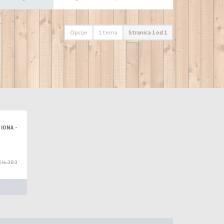
Opcije
1 tema
Stranica
1
od
1
PIONA -
укњава