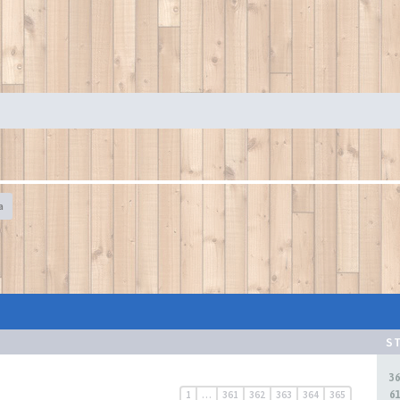
a
S
3
6
1
…
361
362
363
364
365