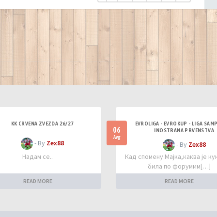
KK CRVENA ZVEZDA 26/27
EVROLIGA - EVROKUP - LIGA SAM
06
INOSTRANA PRVENSTVA
Avg
- By
Zex88
- By
Zex88
Надам се..
Кад спомену Мајка,каква је к
била по форумим[…]
READ MORE
READ MORE