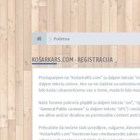
Početna
KOŠARKARS.COM - REGISTRACIJA
Pristupanjem na “KošarkaRS.com” (u daljem tekstu “mi
daljem tekstu uslove. Ako se ne slažete sa uslovima m
bilo kada i obavestićemo vas o tome, mada bi bilo mud
Naše forume pokreće phpBB (u daljem tekstu “oni”, “n
“
General Public License
” (u daljem tekstu “GPL”) i mož
we allow and/or disallow as permissible content and/o
Prihvatate da nećete slati uvredljive, vulgarne, kleveni
“KošarkaRS.com” hostovan kao i međunarodni zakon. Či