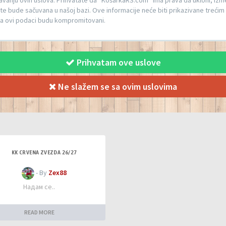
anju ovih uslova. Prihvatate da “KošarkaRS.com” ima prava da ukloni, izmeni
ete bude sačuvana u našoj bazi. Ove informacije neće biti prikazivane trećim 
da ovi podaci budu kompromitovani.
Prihvatam ove uslove
Ne slažem se sa ovim uslovima
KK CRVENA ZVEZDA 26/27
- By
Zex88
Надам се..
READ MORE