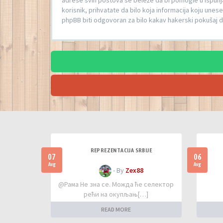
adrese svih postova se beleže da bi pomogle u ispunjav
korisnik, prihvatate da bilo koja informacija koju unes
phpBB biti odgovoran za bilo kakav hakerski pokušaj 
REPREZENTACIJA SRBIJE
07
06
Avg
Avg
- By
Zex88
@Рама Не зна се. Можда ће селектор
рећи на окупљањ[…]
READ MORE