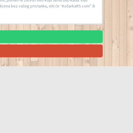
, pomeri ili zatvori bilo koju temu bilo kada. Kao
licima bez vašeg pristanka, niti će “KošarkaRS.com” ili