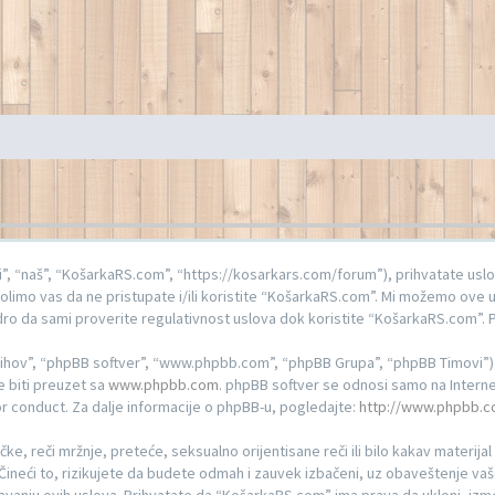
”, “naš”, “KošarkaRS.com”, “https://kosarkars.com/forum”), prihvatate us
olimo vas da ne pristupate i/ili koristite “KošarkaRS.com”. Mi možemo ove 
ro da sami proverite regulativnost uslova dok koristite “KošarkaRS.com”. P
jihov”, “phpBB softver”, “www.phpbb.com”, “phpBB Grupa”, “phpBB Timovi”) š
e biti preuzet sa
www.phpbb.com
. phpBB softver se odnosi samo na Internet
r conduct. Za dalje informacije o phpBB-u, pogledajte:
http://www.phpbb.c
čke, reči mržnje, preteće, seksualno orijentisane reči ili bilo kakav materija
neći to, rizikujete da budete odmah i zauvek izbačeni, uz obaveštenje vaš