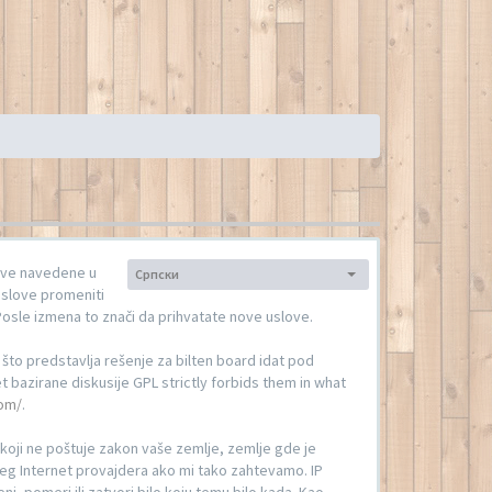
love navedene u
Српски
Jezik:
uslove promeniti
osle izmena to znači da prihvatate nove uslove.
to predstavlja rešenje za bilten board idat pod
 bazirane diskusije GPL strictly forbids them in what
om/
.
l koji ne poštuje zakon vaše zemlje, zemlje gde je
eg Internet provajdera ako mi tako zahtevamo. IP